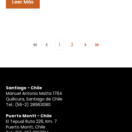
Leer Más
1
2
Primera
Anterior
Siguiente
Última
Santiago - Chile
Manuel Antonio Matta 1764
Quilicura, Santiago de Chile
Tel.:
(56-2) 28963080
Puerto Montt - Chile
El Tepual Ruta 226, Km. 7
Puerto Montt, Chile