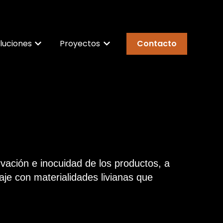
luciones
Proyectos
Contacto
submenú de Nosotros
Mostrar submenú de Soluciones
Mostrar submenú de Proyecto
rvación e inocuidad de los productos, a
aje con materialidades livianas que
.