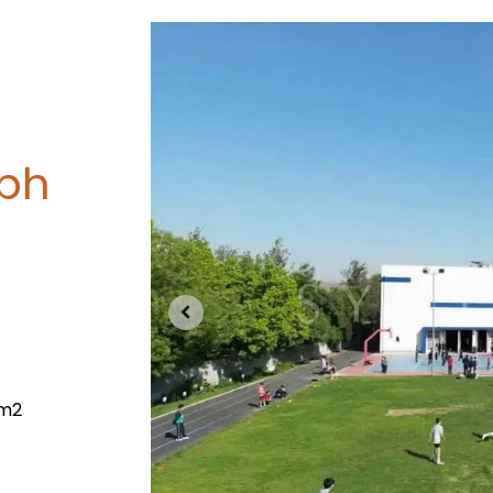
eph
 m2